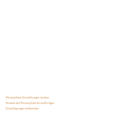
Neukunden-
Formular
RHU
© 2024 Diane Sonntag | Rund Hair
Um | Alle Rechte vorbehalten |
Impressum
|
Datenschutz
Privatsphäre-Einstellungen ändern
Historie der Privatsphäre-Einstellungen
Einwilligungen widerrufen